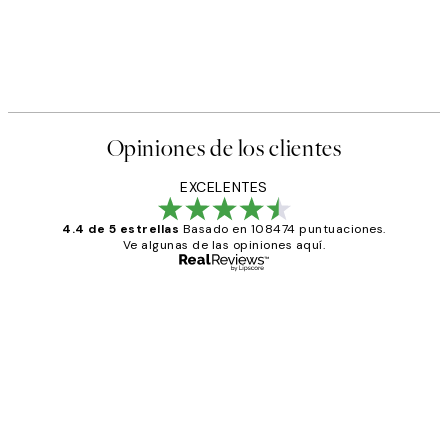
Opiniones de los clientes
EXCELENTES
4.4 de 5 estrellas
Basado en 108474 puntuaciones.
Ve algunas de las opiniones aquí.
Comprador verificado
Opiniones
de
He comprado más de una vez en
los
Desenio, ha ido siempre muy bien!
clientes
9 jun
Concepció C