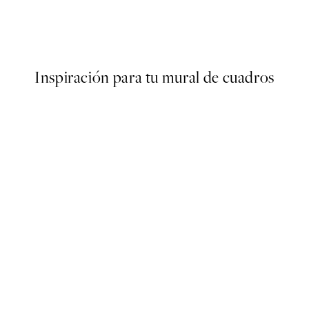
Delicate Dry Flowers Poster
Desde 6,50 €
13 €
Inspiración para tu mural de cuadros