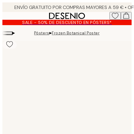
Skip
to
main
SALE - 50% DE DESCUENTO EN PÓSTERS*
content.
▸
▸
Pósters
Frozen Botanical Poster
Product
images