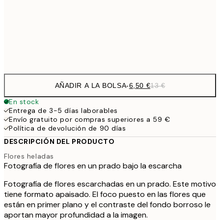
16,2
50x70 cm
32,
Frame
options
AÑADIR A LA BOLSA
-
6,50 €
13 €
En stock
Entrega de 3-5 días laborables
Envío gratuito por compras superiores a 59 €
Política de devolución de 90 días
DESCRIPCIÓN DEL PRODUCTO
Flores heladas
Fotografía de flores en un prado bajo la escarcha
Fotografía de flores escarchadas en un prado. Este motivo
tiene formato apaisado. El foco puesto en las flores que
están en primer plano y el contraste del fondo borroso le
aportan mayor profundidad a la imagen.