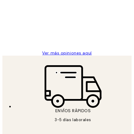
de
He comprado más de una vez en
los
Desenio, ha ido siempre muy bien!
clientes
9 jun
Concepció C
Ver más opiniones aquí
ENVÍOS RÁPIDOS
3-5 días laborales