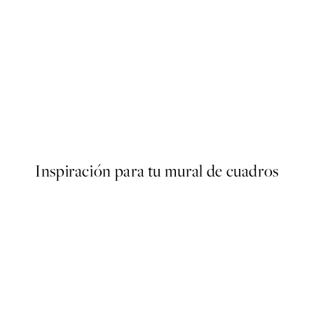
-70%
Outlet
under the Willows Poster
Monet - Woman with a Parasol,
Desde 3,90 €
13 €
Inspiración para tu mural de cuadros