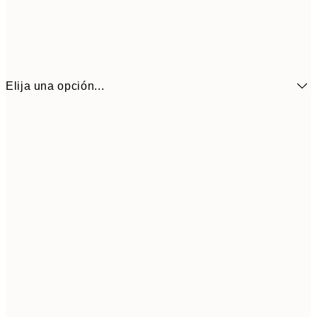
Elija una opción...
6,
21x30 cm