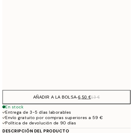
9,
30x40 cm
19,
13,7
40x50 cm
27,
16,2
50x70 cm
32,
24,5
70x100 cm
Frame
options
AÑADIR A LA BOLSA
-
6,50 €
13 €
En stock
Entrega de 3-5 días laborables
Envío gratuito por compras superiores a 59 €
Política de devolución de 90 días
DESCRIPCIÓN DEL PRODUCTO