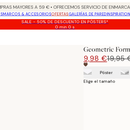
PRAS MAYORES A 59 € • OFRECEMOS SERVICIO DE ENMARCA
OS
MARCOS & ACCESORIOS
OFERTAS
GALERÍAS DE PARED
INSPIRATIO
SALE - 50% DE DESCUENTO EN PÓSTERS*
0 min
0 s
Válido
hasta:
2026-
08-
Geometric Form
09
9,98 €
19,95 
Póster
Elige el tamaño