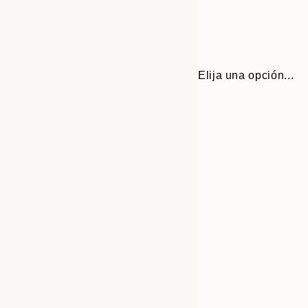
Elija una opción...
Frame
30x40 cm
options