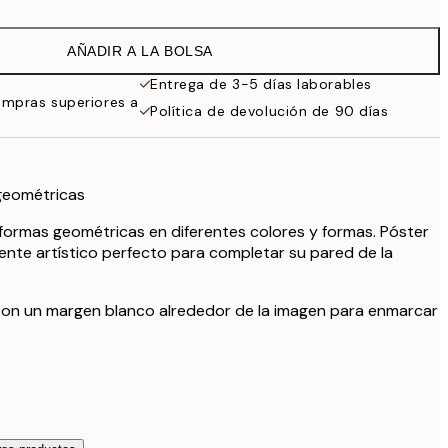
16,23 €
32,45 €
AÑADIR A LA BOLSA
24,50 €
49 €
Entrega de 3-5 días laborables
ompras superiores a
Política de devolución de 90 días
geométricas
e formas geométricas en diferentes colores y formas. Póster
nte artístico perfecto para completar su pared de la
 con un margen blanco alrededor de la imagen para enmarcar