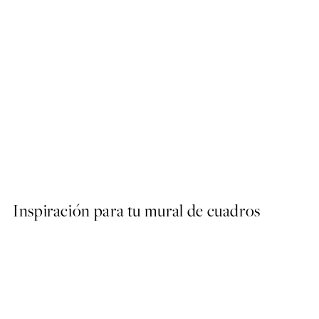
50%*
Grounded Thoughts No2 P
Desde 10,98 €
21,95 €
Inspiración para tu mural de cuadros