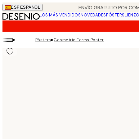
Skip
ENVÍO GRATUITO POR COM
ESP
ESPAÑOL
to
LOS MÁS VENDIDOS
NOVEDADES
PÓSTERS
LIENZ
main
content.
▸
▸
Pósters
Geometric Forms Poster