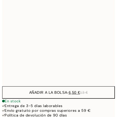
6,
21x30 cm
9,
30x40 cm
19,
13,7
40x50 cm
27,
16,2
50x70 cm
32,
24,5
70x100 cm
Frame
options
AÑADIR A LA BOLSA
-
6,50 €
13 €
En stock
Entrega de 3-5 días laborables
Envío gratuito por compras superiores a 59 €
Política de devolución de 90 días