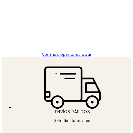
Opiniones
de
He comprado más de una vez en
los
Desenio, ha ido siempre muy bien!
clientes
9 jun
Concepció C
Ver más opiniones aquí
ENVÍOS RÁPIDOS
3-5 días laborales