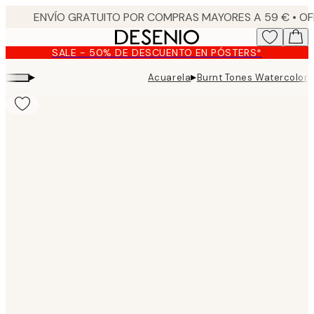
Skip
to
main
SALE - 50% DE DESCUENTO EN PÓSTERS*
content.
▸
▸
Acuarela
Burnt Tones Watercolor 
Product
images