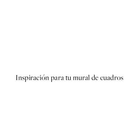
50%*
er
Abstract Scenery No1 Poster
Desde 9,98 €
19,95 €
Inspiración para tu mural de cuadros