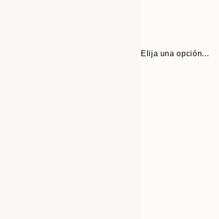
Elija una opción...
Frame
30x40 cm
options