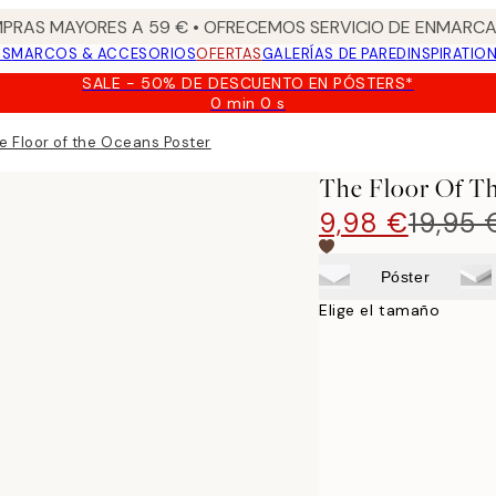
PRAS MAYORES A 59 € • OFRECEMOS SERVICIO DE ENMARCA
OS
MARCOS & ACCESORIOS
OFERTAS
GALERÍAS DE PARED
INSPIRATIO
SALE - 50% DE DESCUENTO EN PÓSTERS*
0 min
0 s
Válido
hasta:
e Floor of the Oceans Poster
2026-
08-
The Floor Of T
09
9,98 €
19,95 
Póster
Elige el tamaño