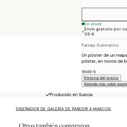
50x70 cm
En stock
Envío gratuito por c
59 €
Paisaje Submarino
Un póster de un mapa 
póster, en tonos de be
19149-5
Historia del precio
Aprende más sobre nuestr
Producido en Suecia
DISEÑADOR DE GALERÍA DE PARED
IR A MARCOS
Otros también compraron