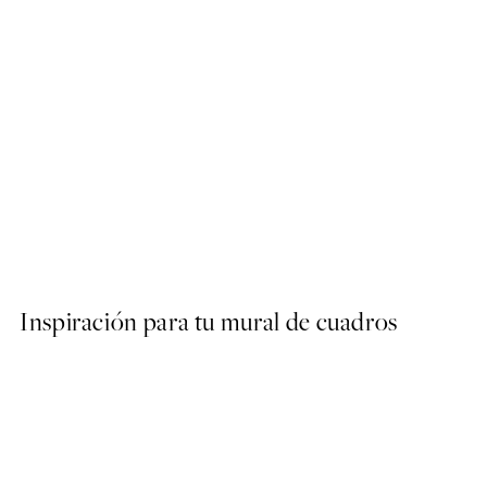
50%*
Coffee Drinks Poster
Desde 6,50 €
13 €
Inspiración para tu mural de cuadros