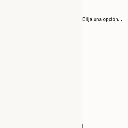
Elija una opción...
Frame
30x40 cm
options
50x70 cm