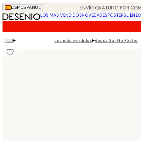
Skip
ENVÍO GRATUITO POR COM
ESP
ESPAÑOL
to
LOS MÁS VENDIDOS
NOVEDADES
PÓSTERS
LIENZ
main
content.
▸
▸
Los más vendidos
Ready Set Go Poster