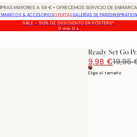
PRAS MAYORES A 59 € • OFRECEMOS SERVICIO DE ENMARCA
OS
MARCOS & ACCESORIOS
OFERTAS
GALERÍAS DE PARED
INSPIRATIO
SALE - 50% DE DESCUENTO EN PÓSTERS*
0 min
0 s
Válido
hasta:
2026-
08-
Ready Set Go Po
09
9,98 €
19,95 
Elige el tamaño