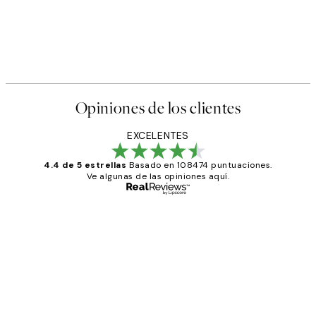
Opiniones de los clientes
EXCELENTES
4.4 de 5 estrellas
Basado en 108474 puntuaciones.
Ve algunas de las opiniones aquí.
Comprador verificado
Opiniones
de
He comprado más de una vez en
los
Desenio, ha ido siempre muy bien!
clientes
9 jun