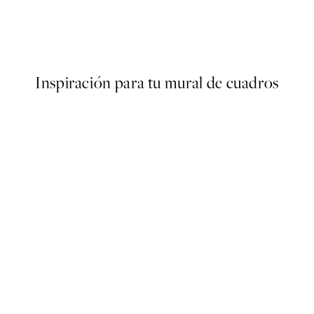
er
Bauhaus Circles Poster
Desde 4,98 €
9,95 €
Inspiración para tu mural de cuadros