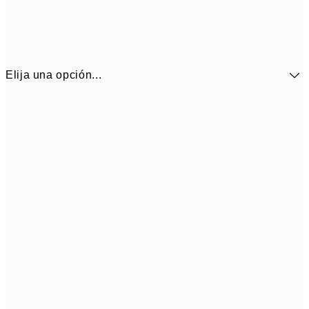
Elija una opción...
30x40 cm
21,9