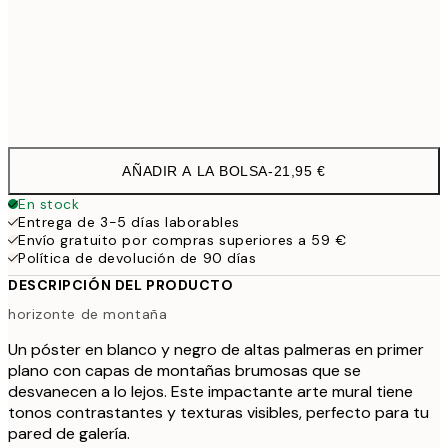
50x70 cm
3
Frame
options
AÑADIR A LA BOLSA
-
21,95 €
En stock
Entrega de 3-5 días laborables
Envío gratuito por compras superiores a 59 €
Política de devolución de 90 días
DESCRIPCIÓN DEL PRODUCTO
horizonte de montaña
Un póster en blanco y negro de altas palmeras en primer
plano con capas de montañas brumosas que se
desvanecen a lo lejos. Este impactante arte mural tiene
tonos contrastantes y texturas visibles, perfecto para tu
pared de galería.