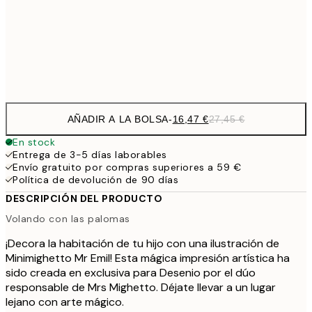
26,0
50x70 cm
43,
Frame
options
AÑADIR A LA BOLSA
-
16,47 €
27,45 €
En stock
Entrega de 3-5 días laborables
Envío gratuito por compras superiores a 59 €
Política de devolución de 90 días
DESCRIPCIÓN DEL PRODUCTO
Volando con las palomas
¡Decora la habitación de tu hijo con una ilustración de
Minimighetto Mr Emil! Esta mágica impresión artística ha
sido creada en exclusiva para Desenio por el dúo
responsable de Mrs Mighetto. Déjate llevar a un lugar
lejano con arte mágico.