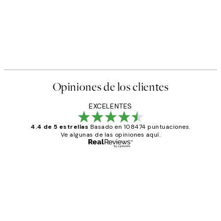
Opiniones de los clientes
EXCELENTES
4.4 de 5 estrellas
Basado en 108474 puntuaciones.
Ve algunas de las opiniones aquí.
Comprador verificado
Opiniones
de
He comprado más de una vez en
los
Desenio, ha ido siempre muy bien!
clientes