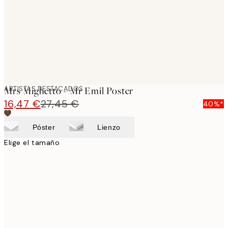
images
ARTISTAS DESTACADOS
Mrs Mighetto - Mr Emil Poster
16,47 €
27,45 €
40%*
Póster
Lienzo
Elige el tamaño