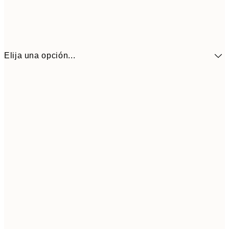
Elija una opción...
16,4
30x40 cm
27,