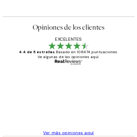
Opiniones de los clientes
EXCELENTES
4.4 de 5 estrellas
Basado en 108474 puntuaciones.
Ve algunas de las opiniones aquí.
Comprador verificado
Opiniones
de
He comprado más de una vez en
los
Desenio, ha ido siempre muy bien!
clientes
9 jun
Concepció C
Ver más opiniones aquí