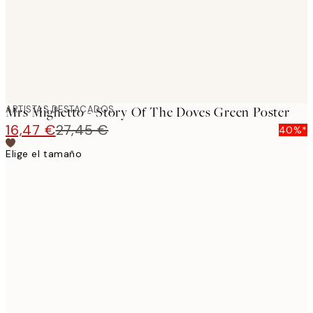
ARTISTAS DESTACADOS
Mrs Mighetto - Story Of The Doves Green Poster
16,47 €
27,45 €
40%*
Elige el tamaño