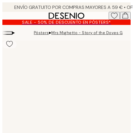
Skip
to
main
SALE - 50% DE DESCUENTO EN PÓSTERS*
content.
▸
▸
Pósters
Mrs Mighetto - Story of the Doves Green
Product
images