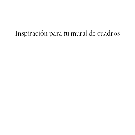
r
Soft Grass Poster
Desde 3,90 €
13 €
Inspiración para tu mural de cuadros