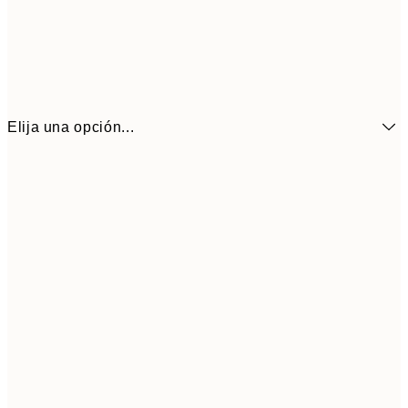
Elija una opción...
14,7
70x100 cm