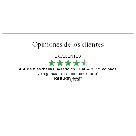
Opiniones de los clientes
EXCELENTES
4.4 de 5 estrellas
Basado en 108474 puntuaciones.
Ve algunas de las opiniones aquí.
Comprador verificado
Opiniones
de
He comprado más de una vez en
los
Desenio, ha ido siempre muy bien!
clientes
9 jun
Concepció C