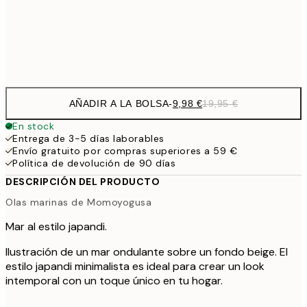
32,
Frame
options
AÑADIR A LA BOLSA
-
9,98 €
19,95 €
En stock
Entrega de 3-5 días laborables
Envío gratuito por compras superiores a 59 €
Política de devolución de 90 días
DESCRIPCIÓN DEL PRODUCTO
Olas marinas de Momoyogusa
Mar al estilo japandi.
Ilustración de un mar ondulante sobre un fondo beige. El
estilo japandi minimalista es ideal para crear un look
intemporal con un toque único en tu hogar.