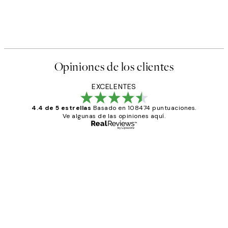
Opiniones de los clientes
EXCELENTES
4.4 de 5 estrellas
Basado en 108474 puntuaciones.
Ve algunas de las opiniones aquí.
Comprador verificado
Opiniones
de
He comprado más de una vez en
los
Desenio, ha ido siempre muy bien!
clientes
9 jun
Concepció C