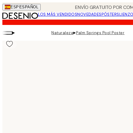
Skip
ENVÍO GRATUITO POR COM
ESP
ESPAÑOL
to
LOS MÁS VENDIDOS
NOVEDADES
PÓSTERS
LIENZ
main
content.
▸
▸
Naturaleza
Palm Springs Pool Poster