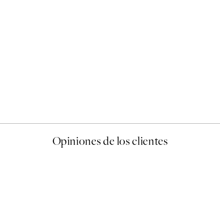
50%*
Abstract Green Shapes No2
Desde 6,50 €
13 €
Opiniones de los clientes
 de una vez en Desenio, ha ido siempre muy bien!