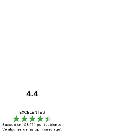
4.4
Opiniones
de
He comprado más
EXCELENTES
los
Basado en 108474 puntuaciones.
clientes
Ve algunas de las opiniones aquí.