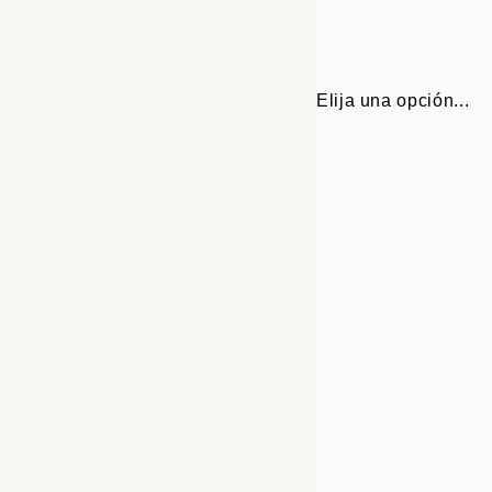
Elija una opción...
Frame
30x40 cm
options