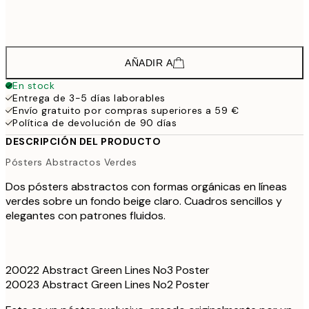
142,8
100x150 cm
2
AÑADIR A
En stock
Entrega de 3-5 días laborables
Envío gratuito por compras superiores a 59 €
Política de devolución de 90 días
DESCRIPCIÓN DEL PRODUCTO
Pósters Abstractos Verdes
Dos pósters abstractos con formas orgánicas en líneas
verdes sobre un fondo beige claro. Cuadros sencillos y
elegantes con patrones fluidos.
20022 Abstract Green Lines No3 Poster
20023 Abstract Green Lines No2 Poster