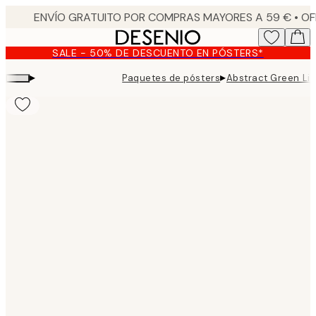
Skip
to
main
SALE - 50% DE DESCUENTO EN PÓSTERS*
content.
▸
▸
Paquetes de pósters
Abstract Green Li
Product
images