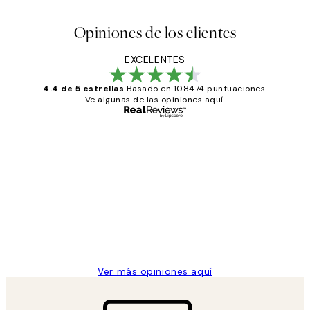
Opiniones de los clientes
EXCELENTES
4.4 de 5 estrellas
Basado en 108474 puntuaciones.
Ve algunas de las opiniones aquí.
Comprador verificado
Opiniones
de
He comprado más de una vez en
los
Desenio, ha ido siempre muy bien!
clientes
9 jun
Concepció C
Ver más opiniones aquí