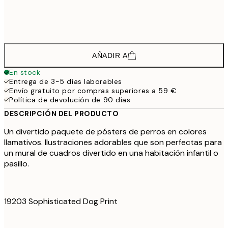
61,
61,7
50x70 cm
102,
AÑADIR A
En stock
Entrega de 3-5 días laborables
Envío gratuito por compras superiores a 59 €
Política de devolución de 90 días
DESCRIPCIÓN DEL PRODUCTO
Un divertido paquete de pósters de perros en colores
llamativos. Ilustraciones adorables que son perfectas para
un mural de cuadros divertido en una habitación infantil o
pasillo.
19203 Sophisticated Dog Print