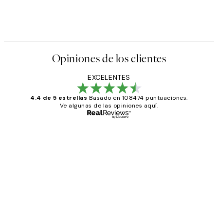
Opiniones de los clientes
EXCELENTES
4.4 de 5 estrellas
Basado en 108474 puntuaciones.
Ve algunas de las opiniones aquí.
Comprador verificado
Opiniones
de
He comprado más de una vez en
los
Desenio, ha ido siempre muy bien!
clientes
9 jun
Concepció C