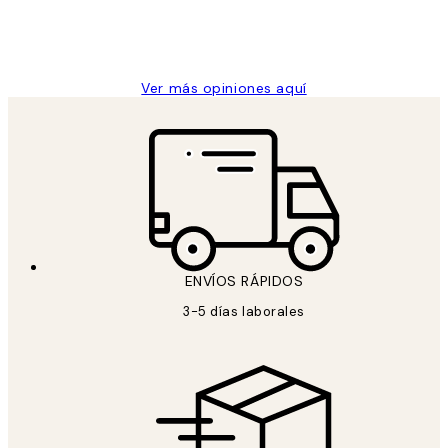
clientes
9 jun
Concepció C
Ver más opiniones aquí
ENVÍOS RÁPIDOS
3-5 días laborales