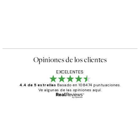
Opiniones de los clientes
EXCELENTES
4.4 de 5 estrellas
Basado en 108474 puntuaciones.
Ve algunas de las opiniones aquí.
Comprador verificado
Opiniones
de
He comprado más de una vez en
los
Desenio, ha ido siempre muy bien!