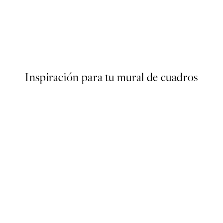
50%*
Get Your Shit Done Poster
Desde 6,50 €
13 €
Inspiración para tu mural de cuadros