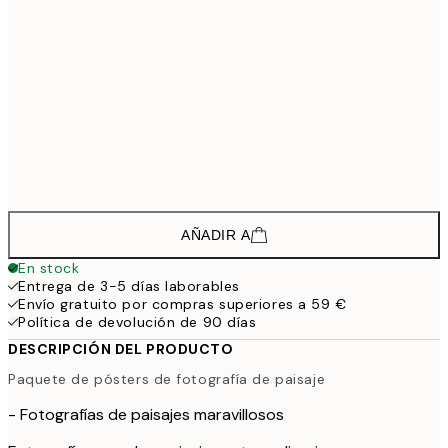
34,7
40x50 cm
57,
42,2
50x70 cm
70,
62,0
70x100 cm
103,
142,8
100x150 cm
2
AÑADIR A
En stock
Entrega de 3-5 días laborables
Envío gratuito por compras superiores a 59 €
Política de devolución de 90 días
DESCRIPCIÓN DEL PRODUCTO
Paquete de pósters de fotografía de paisaje
- Fotografías de paisajes maravillosos