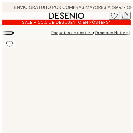
Skip
to
main
SALE - 50% DE DESCUENTO EN PÓSTERS*
content.
▸
▸
Paquetes de pósters
Dramatic Nature D
Product
images