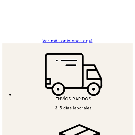
los
Desenio, ha ido siempre muy bien!
clientes
9 jun
Concepció C
Ver más opiniones aquí
ENVÍOS RÁPIDOS
3-5 días laborales