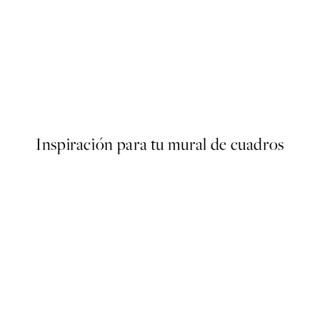
50%*
Deep Green Forest Poster
Desde 6,50 €
13 €
Inspiración para tu mural de cuadros