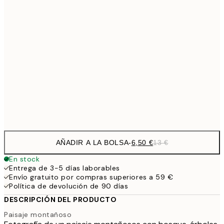
13,7
40x50 cm
27,
16,2
50x70 cm
32,
24,5
70x100 cm
Frame
options
AÑADIR A LA BOLSA
-
6,50 €
13 €
En stock
Entrega de 3-5 días laborables
Envío gratuito por compras superiores a 59 €
Política de devolución de 90 días
DESCRIPCIÓN DEL PRODUCTO
Paisaje montañoso