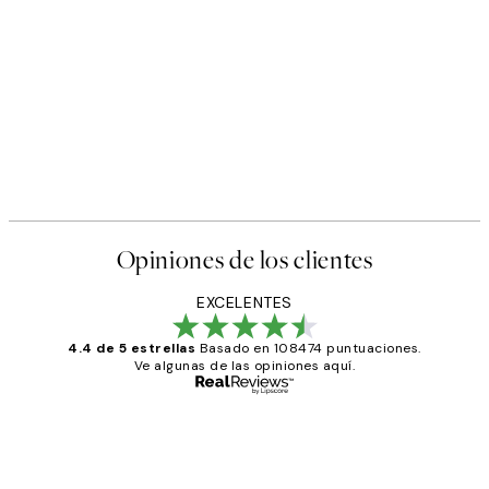
Opiniones de los clientes
EXCELENTES
4.4 de 5 estrellas
Basado en 108474 puntuaciones.
Ve algunas de las opiniones aquí.
Comprador verificado
Opiniones
de
He comprado más de una vez en