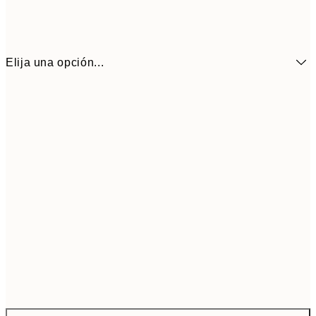
Elija una opción...
38,1
ONE SIZE
63,