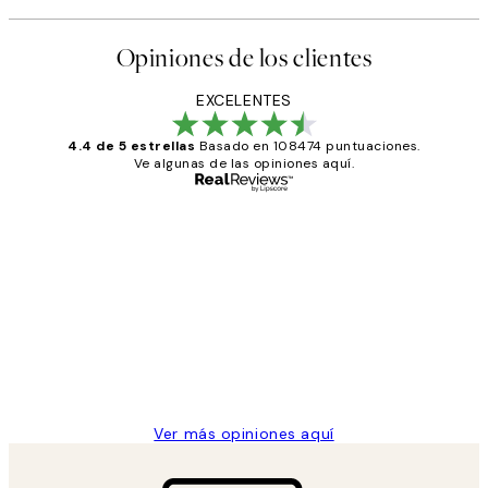
Opiniones de los clientes
EXCELENTES
4.4 de 5 estrellas
Basado en 108474 puntuaciones.
Ve algunas de las opiniones aquí.
Comprador verificado
Opiniones
de
He comprado más de una vez en
los
Desenio, ha ido siempre muy bien!
clientes
9 jun
Concepció C
Ver más opiniones aquí