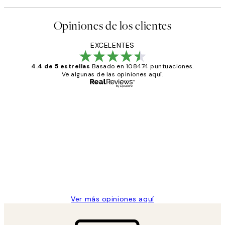
Opiniones de los clientes
EXCELENTES
4.4 de 5 estrellas
Basado en 108474 puntuaciones.
Ve algunas de las opiniones aquí.
Comprador verificado
Opiniones
de
He comprado más de una vez en
los
Desenio, ha ido siempre muy bien!
clientes
9 jun
Concepció C
Ver más opiniones aquí