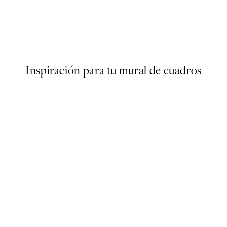
40%*
ARTISTAS DESTACADOS
Anna Brandt - Autunno Poste
Desde 13,17 €
21,95 €
Inspiración para tu mural de cuadros