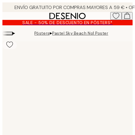
Skip
to
main
SALE - 50% DE DESCUENTO EN PÓSTERS*
content.
▸
▸
Pósters
Pastel Sky Beach No1 Poster
Product
images