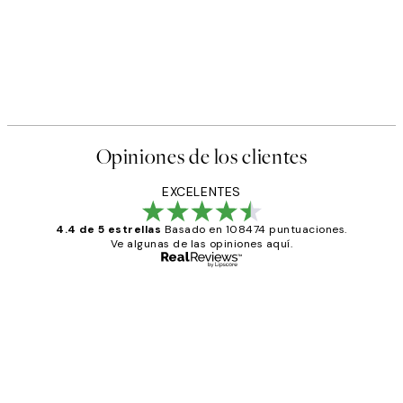
Opiniones de los clientes
EXCELENTES
4.4 de 5 estrellas
Basado en 108474 puntuaciones.
Ve algunas de las opiniones aquí.
Comprador verificado
Opiniones
de
He comprado más de una vez en
los
Desenio, ha ido siempre muy bien!
clientes