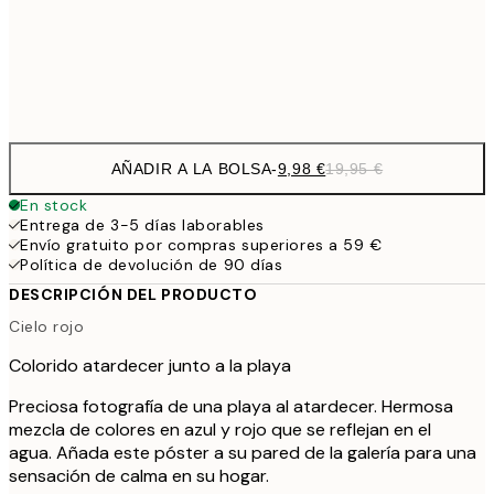
32,
Frame
options
AÑADIR A LA BOLSA
-
9,98 €
19,95 €
En stock
Entrega de 3-5 días laborables
Envío gratuito por compras superiores a 59 €
Política de devolución de 90 días
DESCRIPCIÓN DEL PRODUCTO
Cielo rojo
Colorido atardecer junto a la playa
Preciosa fotografía de una playa al atardecer. Hermosa
mezcla de colores en azul y rojo que se reflejan en el
agua. Añada este póster a su pared de la galería para una
sensación de calma en su hogar.