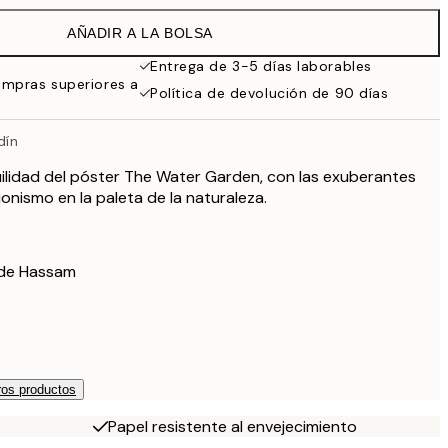
32,45 €
AÑADIR A LA BOLSA
Entrega de 3-5 días laborables
ompras superiores a
Política de devolución de 90 días
dín
ilidad del póster The Water Garden, con las exuberantes
onismo en la paleta de la naturaleza.
ilde Hassam
os productos
Papel resistente al envejecimiento