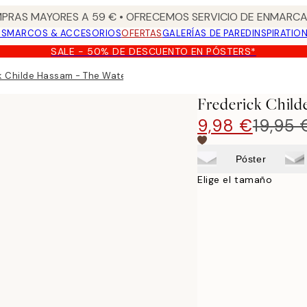
PRAS MAYORES A 59 € • OFRECEMOS SERVICIO DE ENMARCA
OS
MARCOS & ACCESORIOS
OFERTAS
GALERÍAS DE PARED
INSPIRATIO
SALE - 50% DE DESCUENTO EN PÓSTERS*
k Childe Hassam - The Water Garden Poster
Frederick Child
9,98 €
19,95 
Póster
Elige el tamaño