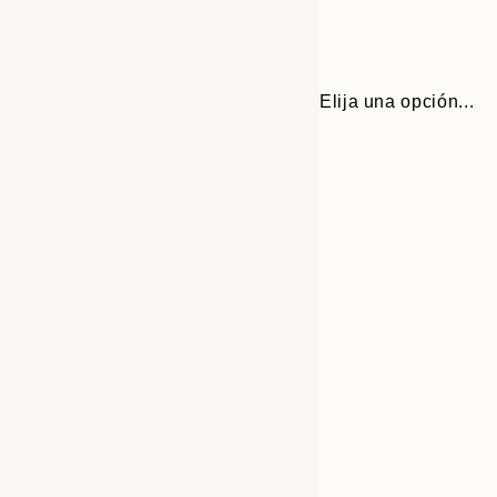
Elija una opción...
Frame
30x40 cm
options
50x70 cm