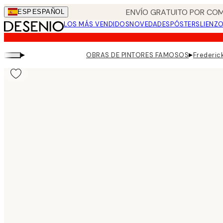
Skip
ENVÍO GRATUITO POR COM
ESP
ESPAÑOL
to
LOS MÁS VENDIDOS
NOVEDADES
PÓSTERS
LIENZ
main
content.
▸
▸
OBRAS DE PINTORES FAMOSOS
Frederic