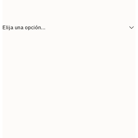
Elija una opción...
6,
21x30 cm
9,
30x40 cm