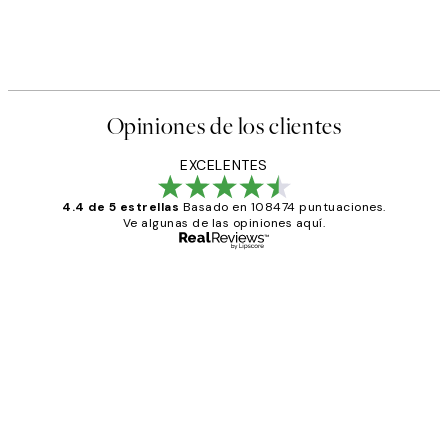
Opiniones de los clientes
EXCELENTES
4.4 de 5 estrellas
Basado en 108474 puntuaciones.
Ve algunas de las opiniones aquí.
Comprador verificado
Opiniones
de
He comprado más de una vez en
los
Desenio, ha ido siempre muy bien!
clientes
9 jun
Concepció C