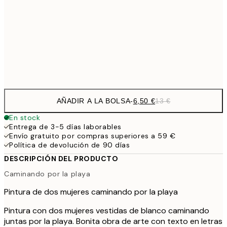
19,
16,2
50x70 cm
32,
Frame
options
AÑADIR A LA BOLSA
-
6,50 €
13 €
En stock
Entrega de 3-5 días laborables
Envío gratuito por compras superiores a 59 €
Política de devolución de 90 días
DESCRIPCIÓN DEL PRODUCTO
Caminando por la playa
Pintura de dos mujeres caminando por la playa
Pintura con dos mujeres vestidas de blanco caminando
juntas por la playa. Bonita obra de arte con texto en letras