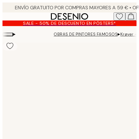
Skip
to
main
SALE - 50% DE DESCUENTO EN PÓSTERS*
content.
▸
▸
OBRAS DE PINTORES FAMOSOS
Krøyer -
Product
images