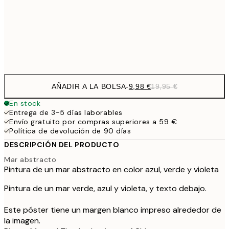
16,2
50x70 cm
32,
Frame
options
AÑADIR A LA BOLSA
-
9,98 €
19,95 €
En stock
Entrega de 3-5 días laborables
Envío gratuito por compras superiores a 59 €
Política de devolución de 90 días
DESCRIPCIÓN DEL PRODUCTO
Mar abstracto
Pintura de un mar abstracto en color azul, verde y violeta
Pintura de un mar verde, azul y violeta, y texto debajo.
Este póster tiene un margen blanco impreso alrededor de
la imagen.