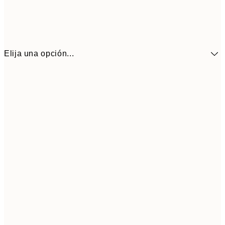
Elija una opción...
9,
30x40 cm
19,