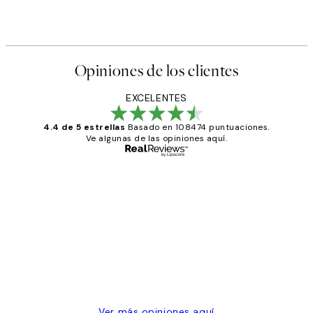
Opiniones de los clientes
EXCELENTES
4.4 de 5 estrellas
Basado en 108474 puntuaciones.
Ve algunas de las opiniones aquí.
Comprador verificado
Opiniones
de
He comprado más de una vez en
los
Desenio, ha ido siempre muy bien!
clientes
9 jun
Concepció C
Ver más opiniones aquí