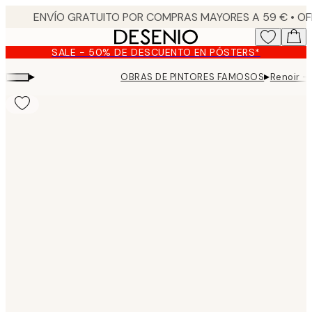
Skip
to
main
SALE - 50% DE DESCUENTO EN PÓSTERS*
content.
▸
▸
OBRAS DE PINTORES FAMOSOS
Renoir -
Product
images