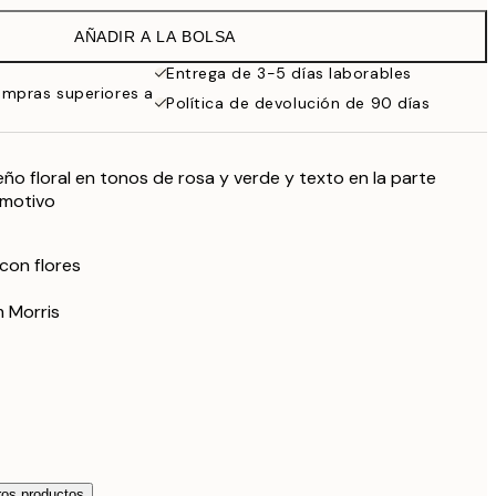
32,45 €
AÑADIR A LA BOLSA
24,50 €
49 €
Entrega de 3-5 días laborables
ompras superiores a
Política de devolución de 90 días
eño floral en tonos de rosa y verde y texto en la parte
l motivo
con flores
m Morris
os productos