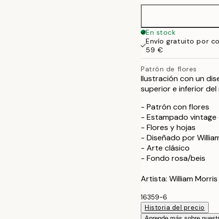
70x100 cm
En stock
Envío gratuito por c
59 €
Patrón de flores
Ilustración con un dis
superior e inferior de
- Patrón con flores
- Estampado vintage 
- Flores y hojas
- Diseñado por Willia
- Arte clásico
- Fondo rosa/beis
Artista: William Morris
16359-6
Historia del precio
Aprende más sobre nuestr