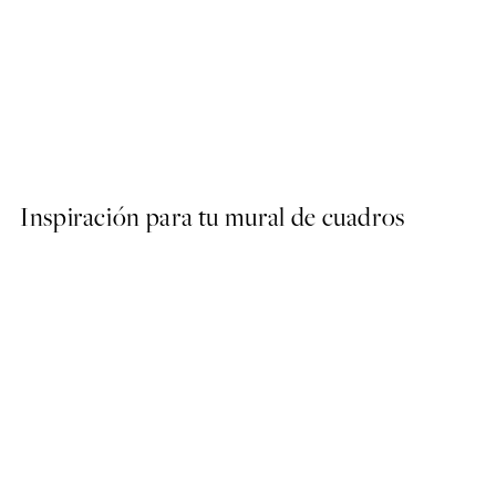
50%*
William Morris - Beige Bra
Desde 6,50 €
13 €
Inspiración para tu mural de cuadros