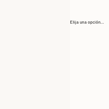
Elija una opción...
Frame
40x50 cm
options
50x70 cm