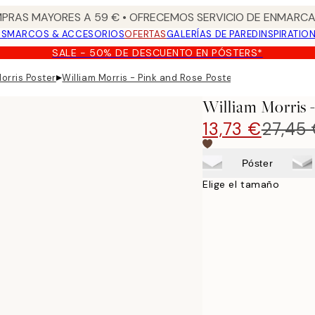
PRAS MAYORES A 59 € • OFRECEMOS SERVICIO DE ENMARCA
OS
MARCOS & ACCESORIOS
OFERTAS
GALERÍAS DE PARED
INSPIRATIO
SALE - 50% DE DESCUENTO EN PÓSTERS*
▸
orris Poster
William Morris - Pink and Rose Poster
William Morris 
13,73 €
27,45
Póster
Elige el tamaño