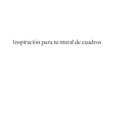
50%*
ter
Deer Winter Landscape Post
Desde 3,98 €
7,95 €
Inspiración para tu mural de cuadros