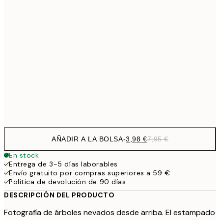
6,
21x30 cm
9,
30x40 cm
19,
16,2
50x70 cm
32,
Frame
options
AÑADIR A LA BOLSA
-
3,98 €
7,95 €
En stock
Entrega de 3-5 días laborables
Envío gratuito por compras superiores a 59 €
Política de devolución de 90 días
DESCRIPCIÓN DEL PRODUCTO
Fotografía de árboles nevados desde arriba. El estampado