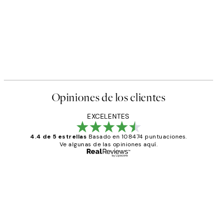
Opiniones de los clientes
EXCELENTES
4.4 de 5 estrellas
Basado en 108474 puntuaciones.
Ve algunas de las opiniones aquí.
Comprador verificado
Opiniones
de
He comprado más de una vez en
los
Desenio, ha ido siempre muy bien!