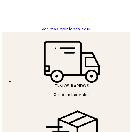
clientes
9 jun
Concepció C
Ver más opiniones aquí
ENVÍOS RÁPIDOS
3-5 días laborales