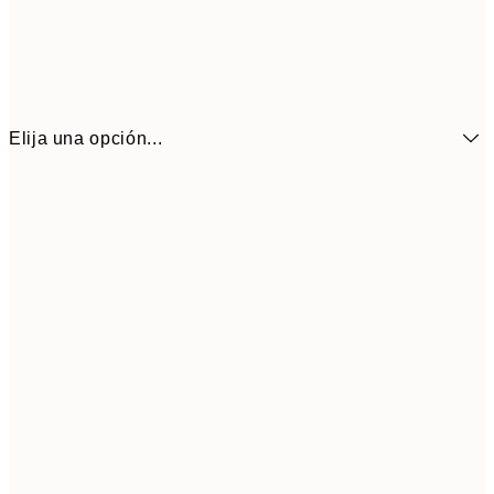
Elija una opción...
3,
13x18 cm
7,