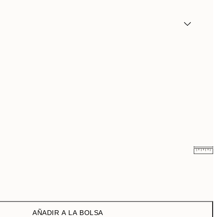
9,98 €
19,95 €
16,23 €
32,45 €
AÑADIR A LA BOLSA