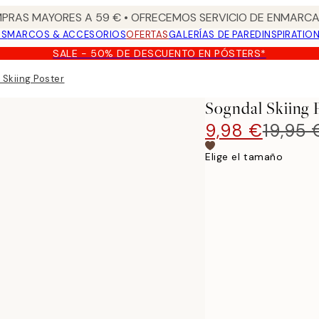
PRAS MAYORES A 59 € • OFRECEMOS SERVICIO DE ENMARCA
OS
MARCOS & ACCESORIOS
OFERTAS
GALERÍAS DE PARED
INSPIRATIO
SALE - 50% DE DESCUENTO EN PÓSTERS*
 Skiing Poster
Sogndal Skiing 
9,98 €
19,95 
Elige el tamaño