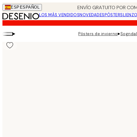
Skip
ENVÍO GRATUITO POR COM
ESP
ESPAÑOL
to
LOS MÁS VENDIDOS
NOVEDADES
PÓSTERS
LIENZ
main
content.
▸
▸
Pósters de invierno
Sogndal