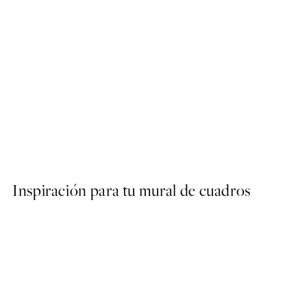
50%*
Après Ski Cocktail Club Pos
Desde 6,50 €
13 €
Inspiración para tu mural de cuadros