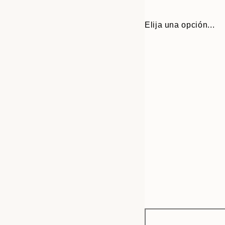
Elija una opción...
Frame
30x40 cm
options
50x70 cm