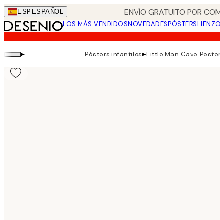
Skip
ENVÍO GRATUITO POR COM
ESP
ESPAÑOL
to
LOS MÁS VENDIDOS
NOVEDADES
PÓSTERS
LIENZ
main
content.
▸
▸
Pósters infantiles
Little Man Cave Poste