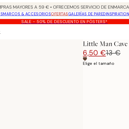
PRAS MAYORES A 59 € • OFRECEMOS SERVICIO DE ENMARCA
OS
MARCOS & ACCESORIOS
OFERTAS
GALERÍAS DE PARED
INSPIRATIO
SALE - 50% DE DESCUENTO EN PÓSTERS*
r
Little Man Cave
6,50 €
13 €
Elige el tamaño