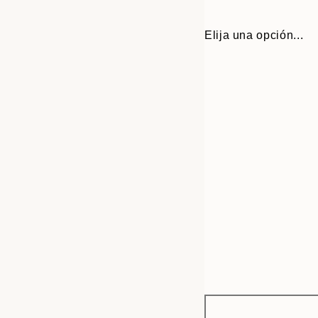
Elija una opción...
Frame
21x30 cm
options
30x40 cm