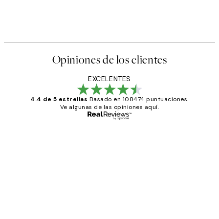
Opiniones de los clientes
EXCELENTES
4.4 de 5 estrellas
Basado en 108474 puntuaciones.
Ve algunas de las opiniones aquí.
Comprador verificado
Opiniones
de
He comprado más de una vez en
los
Desenio, ha ido siempre muy bien!
clientes
9 jun
Concepció C