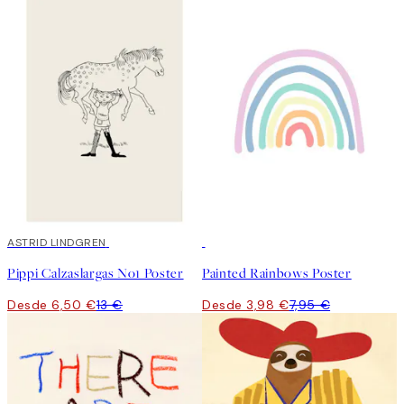
50%*
ASTRID LINDGREN
50%*
Pippi Calzaslargas No1 Poster
Painted Rainbows Poster
Desde 6,50 €
13 €
Desde 3,98 €
7,95 €