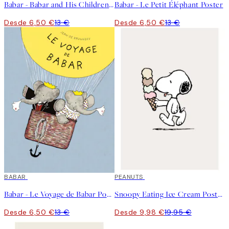
Babar - Babar and His Children Poster
Babar - Le Petit Éléphant Poster
Desde 6,50 €
13 €
Desde 6,50 €
13 €
50%*
BABAR
50%*
PEANUTS
Babar - Le Voyage de Babar Poster
Snoopy Eating Ice Cream Poster
Desde 6,50 €
13 €
Desde 9,98 €
19,95 €