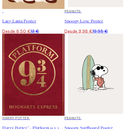
50%*
50%*
PEANUTS
Lazy Lama Poster
Snoopy Love Poster
Desde 6,50 €
13 €
Desde 9,98 €
19,95 €
50%*
HARRY POTTER
50%*
PEANUTS
Harry Potter™ - Platform 9 3/4 Poster
Snoopy Surfboard Poster