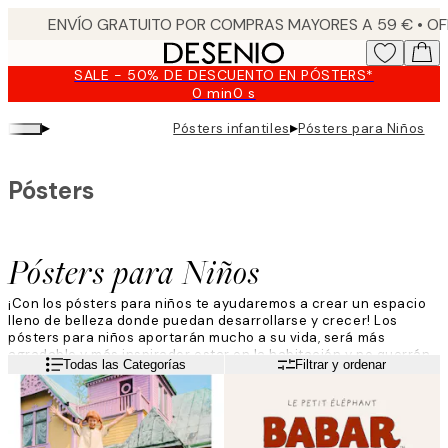
Skip
to
main
SALE - 50% DE DESCUENTO EN PÓSTERS*
content.
0 min
0 s
Válido
hasta:
▸
▸
Pósters infantiles
Pósters para Niños
2026-
08-
09
Pósters
Pósters para Niños
¡Con los pósters para niños te ayudaremos a crear un espacio
lleno de belleza donde puedan desarrollarse y crecer! Los
pósters para niños aportarán mucho a su vida, será más
agradable y más inspirador estar en la habitación y no querrán
Leer más
Todas las Categorías
Filtrar y ordenar
irse de ella. ¡Busca para los más pequeños pósters para niños
que sean inspiradores, bonitos y educativos a la vez!