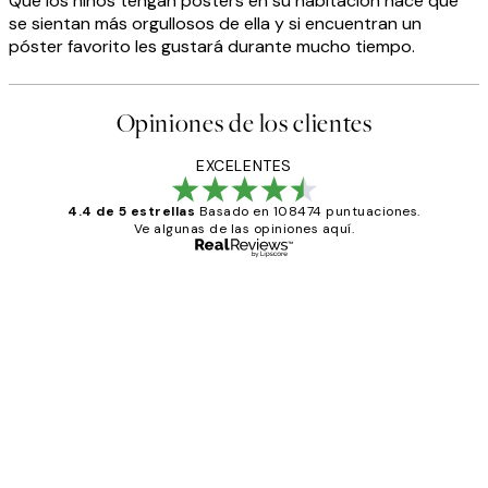
Que los niños tengan pósters en su habitación hace que
se sientan más orgullosos de ella y si encuentran un
póster favorito les gustará durante mucho tiempo.
Opiniones de los clientes
EXCELENTES
4.4 de 5 estrellas
Basado en 108474 puntuaciones.
Ve algunas de las opiniones aquí.
Comprador verificado
Opiniones
de
He comprado más de una vez en
los
Desenio, ha ido siempre muy bien!
clientes
9 jun
Concepció C