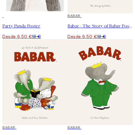
50%*
50%*
BABAR
Party Panda Poster
Babar - The Story of Babar Poster
Desde 6,50 €
13 €
Desde 6,50 €
13 €
50%*
BABAR
50%*
BABAR