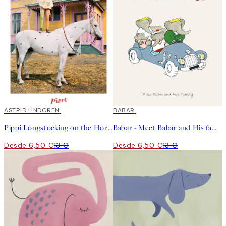
50%*
ASTRID LINDGREN
50%*
BABAR
Pippi Longstocking on the Horse Poster
Babar - Meet Babar and His family Poster
Desde 6,50 €
13 €
Desde 6,50 €
13 €