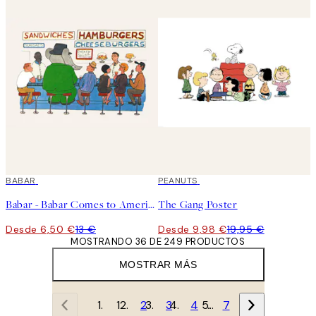
50%*
BABAR
50%*
PEANUTS
Babar - Babar Comes to America Poster
The Gang Poster
Desde 6,50 €
13 €
Desde 9,98 €
19,95 €
MOSTRANDO 36 DE 249 PRODUCTOS
MOSTRAR MÁS
1
2
3
4
…
7