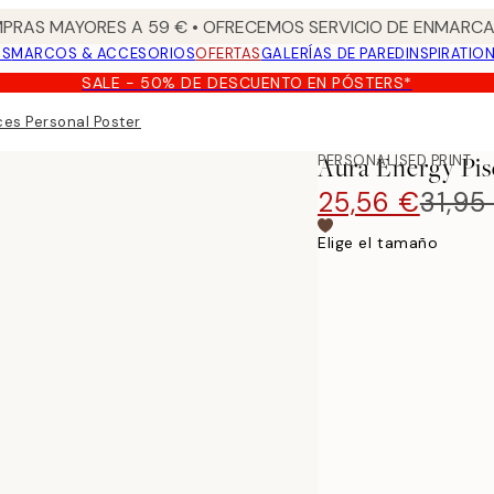
PRAS MAYORES A 59 € • OFRECEMOS SERVICIO DE ENMARCA
OS
MARCOS & ACCESORIOS
OFERTAS
GALERÍAS DE PARED
INSPIRATIO
SALE - 50% DE DESCUENTO EN PÓSTERS*
ces Personal Poster
PERSONALISED PRINT
Aura Energy Pis
25,56 €
31,95
Elige el tamaño