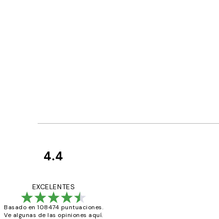
4.4
Opiniones
de
He comprado más
EXCELENTES
los
Basado en 108474 puntuaciones.
clientes
Ve algunas de las opiniones aquí.