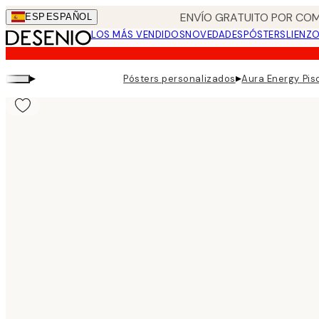
Skip
ENVÍO GRATUITO POR COM
ESP
ESPAÑOL
to
LOS MÁS VENDIDOS
NOVEDADES
PÓSTERS
LIENZ
main
content.
▸
▸
Pósters personalizados
Aura Energy Pis