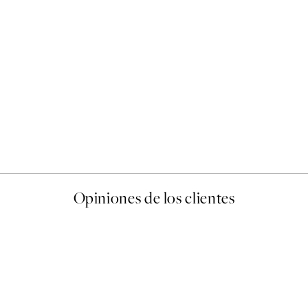
50%*
Abstract Green Shapes No2
Desde 6,50 €
13 €
Opiniones de los clientes
 de una vez en Desenio, ha ido siempre muy bien!