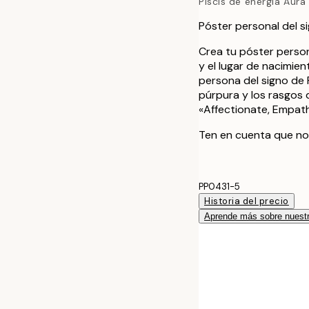
Piscis de energía Aura
Póster personal del si
Crea tu póster persona
y el lugar de nacimien
persona del signo de 
púrpura y los rasgos 
«Affectionate, Empathe
Ten en cuenta que no
PP0431-5
Historia del precio
Aprende más sobre nuestr