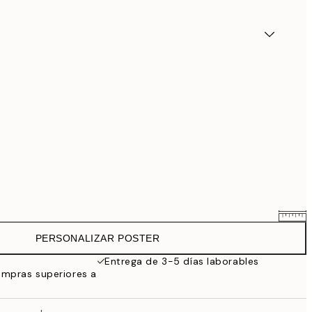
PERSONALIZAR POSTER
25,56 €
31,95 €
Entrega de 3-5 días laborables
ompras superiores a
33,56 €
41,95 €