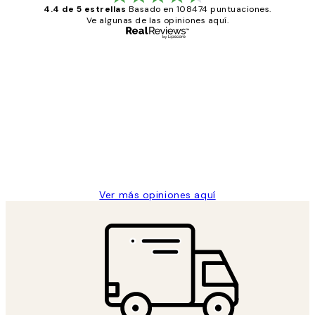
4.4 de 5 estrellas
Basado en 108474 puntuaciones.
Ve algunas de las opiniones aquí.
Comprador verificado
Opiniones
de
He comprado más de una vez en
los
Desenio, ha ido siempre muy bien!
clientes
9 jun
Concepció C
Ver más opiniones aquí