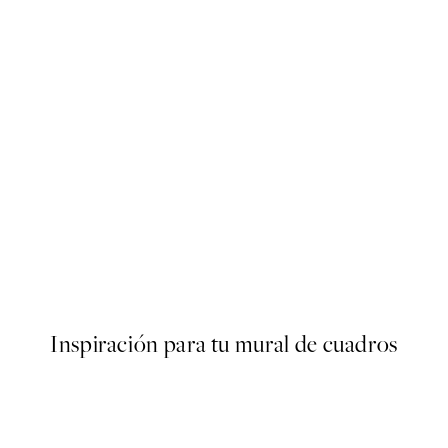
50%*
ter
Traces of Light No2 Poster
Desde 7,50 €
15 €
Inspiración para tu mural de cuadros