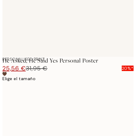
images
PERSONALISED PRINT
He Asked, He Said Yes Personal Poster
25,56 €
31,95 €
20%*
Elige el tamaño