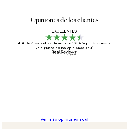
Opiniones de los clientes
EXCELENTES
4.4 de 5 estrellas
Basado en 108474 puntuaciones.
Ve algunas de las opiniones aquí.
Comprador verificado
Opiniones
de
He comprado más de una vez en
los
Desenio, ha ido siempre muy bien!
clientes
9 jun
Concepció C
Ver más opiniones aquí