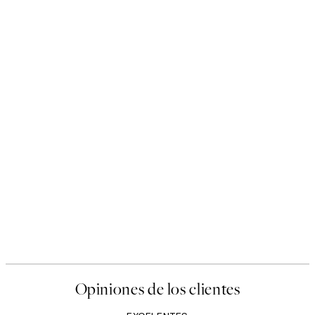
50%*
s Poster
Abstract Green Shapes No2 
Desde 6,50 €
13 €
Opiniones de los clientes