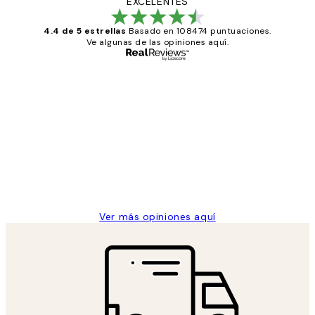
EXCELENTES
4.4 de 5 estrellas
Basado en 108474 puntuaciones.
Ve algunas de las opiniones aquí.
Comprador verificado
Opiniones
de
He comprado más de una vez en
los
Desenio, ha ido siempre muy bien!
clientes
9 jun
Concepció C
Ver más opiniones aquí