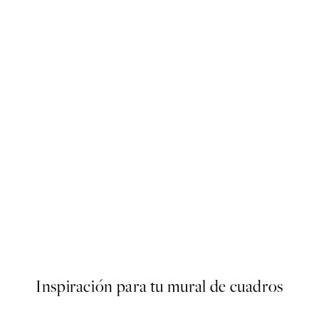
-40%
Photo
Trace of Light Paquetes de Pó
€
Desde 15,60 €
26 €
Inspiración para tu mural de cuadros