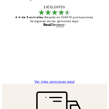
EXCELENTES
4.4 de 5 estrellas
Basado en 108474 puntuaciones.
Ve algunas de las opiniones aquí.
Comprador verificado
Opiniones
de
He comprado más de una vez en
los
Desenio, ha ido siempre muy bien!
clientes
9 jun
Concepció C
Ver más opiniones aquí