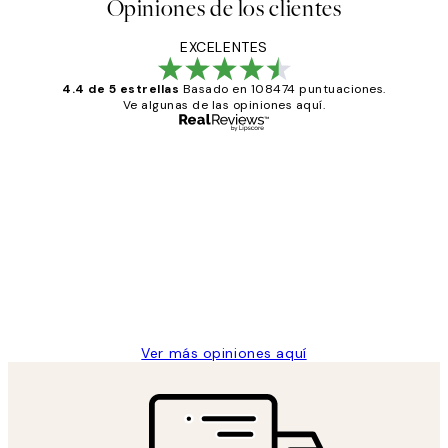
Opiniones de los clientes
EXCELENTES
4.4 de 5 estrellas
Basado en 108474 puntuaciones.
Ve algunas de las opiniones aquí.
Comprador verificado
Opiniones
de
He comprado más de una vez en
los
Desenio, ha ido siempre muy bien!
clientes
9 jun
Concepció C
Ver más opiniones aquí