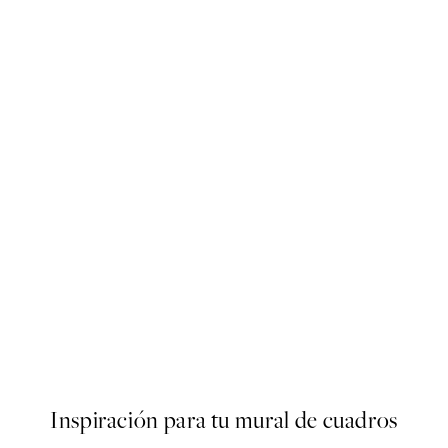
50%*
s Poster
Olive Branches in Vase Poster
Desde 6,50 €
13 €
Inspiración para tu mural de cuadros