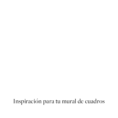
50%*
s Poster
Abstract Green Shapes No2 
Desde 6,50 €
13 €
Inspiración para tu mural de cuadros