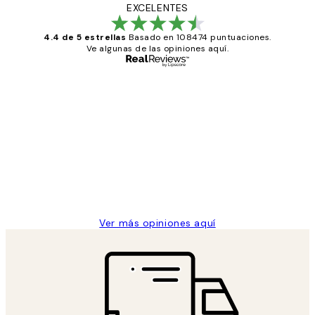
EXCELENTES
4.4 de 5 estrellas
Basado en 108474 puntuaciones.
Ve algunas de las opiniones aquí.
Comprador verificado
Opiniones
de
He comprado más de una vez en
los
Desenio, ha ido siempre muy bien!
clientes
9 jun
Concepció C
Ver más opiniones aquí