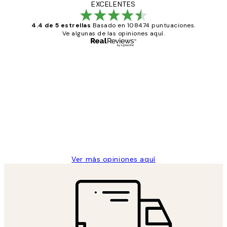
EXCELENTES
4.4 de 5 estrellas
Basado en 108474 puntuaciones.
Ve algunas de las opiniones aquí.
Comprador verificado
Opiniones
de
He comprado más de una vez en
los
Desenio, ha ido siempre muy bien!
clientes
9 jun
Concepció C
Ver más opiniones aquí