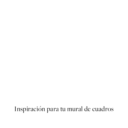
50%*
s Poster
Abstract Green Shapes No2 
Desde 6,50 €
13 €
Inspiración para tu mural de cuadros