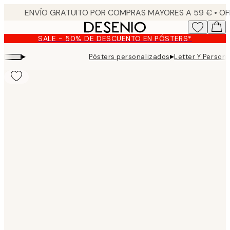
Skip
to
main
SALE - 50% DE DESCUENTO EN PÓSTERS*
content.
▸
▸
Pósters personalizados
Letter Y Persona
Product
images