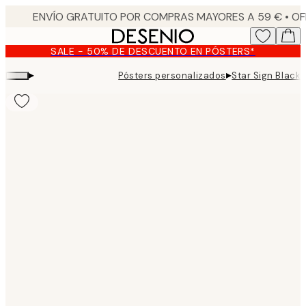
Skip
to
main
SALE - 50% DE DESCUENTO EN PÓSTERS*
content.
▸
▸
Pósters personalizados
Star Sign Black 
Product
images