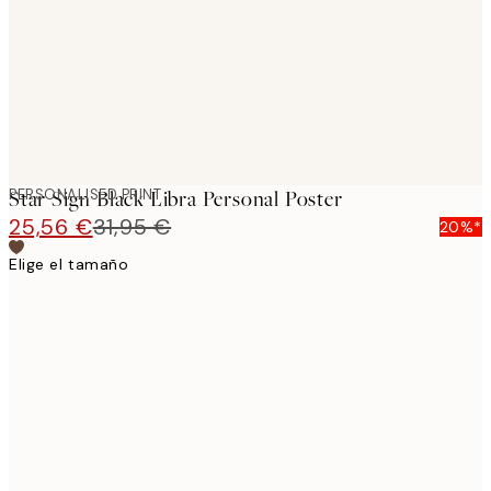
PERSONALISED PRINT
Star Sign Black Libra Personal Poster
25,56 €
31,95 €
20%*
Elige el tamaño