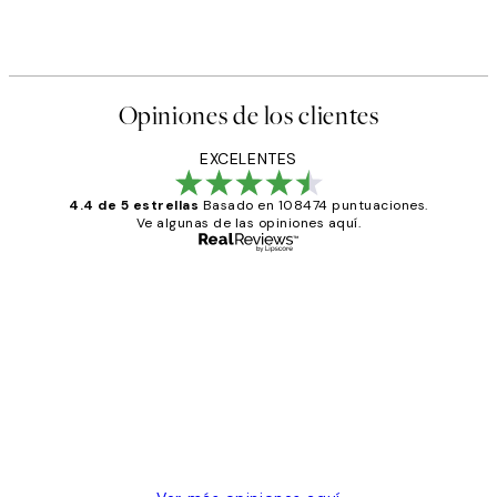
Desde 6,50 €
13 €
Opiniones de los clientes
EXCELENTES
4.4 de 5 estrellas
Basado en 108474 puntuaciones.
Ve algunas de las opiniones aquí.
Comprador verificado
Opiniones
de
He comprado más de una vez en
los
Desenio, ha ido siempre muy bien!
clientes
9 jun
Concepció C