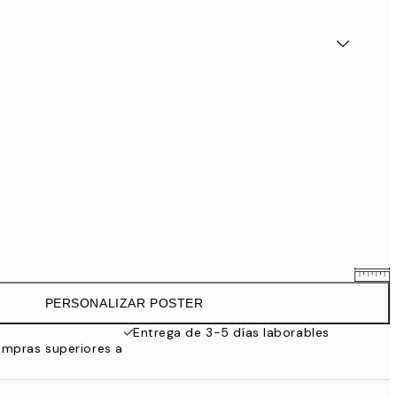
PERSONALIZAR POSTER
25,56 €
31,95 €
Entrega de 3-5 días laborables
ompras superiores a
33,56 €
41,95 €