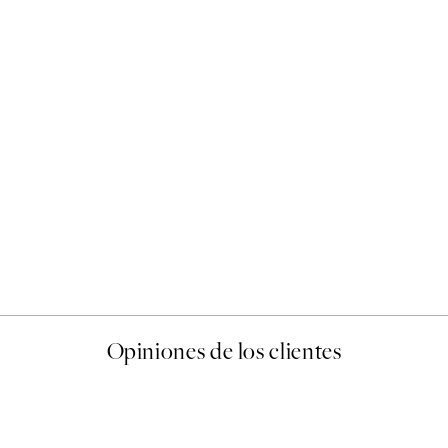
50%*
Abstract Green Shapes No2
Desde 6,50 €
13 €
Opiniones de los clientes
 de una vez en Desenio, ha ido siempre muy bien!