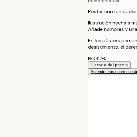
mano personal
Póster con fondo bla
Ilustración hecha a m
Añade nombres y una f
En los pósters person
desistimiento, el der
PP0412-5
Historia del precio
Aprende más sobre nuestr