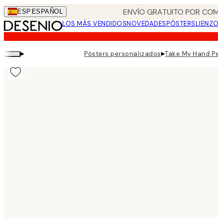
Skip
ENVÍO GRATUITO POR COM
ESP
ESPAÑOL
to
LOS MÁS VENDIDOS
NOVEDADES
PÓSTERS
LIENZ
main
content.
▸
▸
Pósters personalizados
Take My Hand Pe