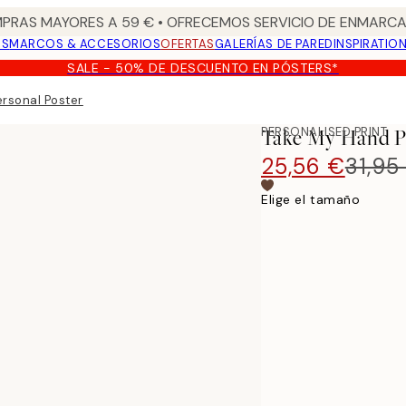
PRAS MAYORES A 59 € • OFRECEMOS SERVICIO DE ENMARCA
OS
MARCOS & ACCESORIOS
OFERTAS
GALERÍAS DE PARED
INSPIRATIO
SALE - 50% DE DESCUENTO EN PÓSTERS*
rsonal Poster
PERSONALISED PRINT
Take My Hand P
25,56 €
31,95
Elige el tamaño