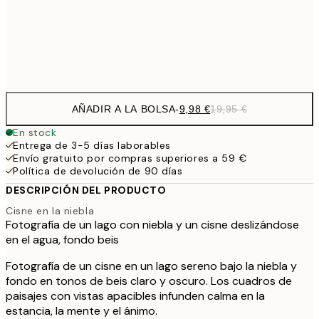
32,
Frame
options
AÑADIR A LA BOLSA
-
9,98 €
19,95 €
En stock
Entrega de 3-5 días laborables
Envío gratuito por compras superiores a 59 €
Política de devolución de 90 días
DESCRIPCIÓN DEL PRODUCTO
Cisne en la niebla
Fotografía de un lago con niebla y un cisne deslizándose
en el agua, fondo beis
Fotografía de un cisne en un lago sereno bajo la niebla y
fondo en tonos de beis claro y oscuro. Los cuadros de
paisajes con vistas apacibles infunden calma en la
estancia, la mente y el ánimo.