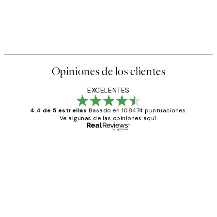
Opiniones de los clientes
EXCELENTES
4.4 de 5 estrellas
Basado en 108474 puntuaciones.
Ve algunas de las opiniones aquí.
Comprador verificado
Opiniones
de
He comprado más de una vez en
los
Desenio, ha ido siempre muy bien!
clientes
9 jun
Concepció C