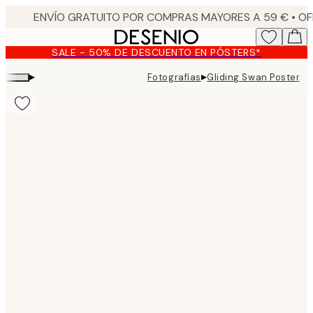
Skip
to
main
SALE - 50% DE DESCUENTO EN PÓSTERS*
content.
▸
▸
Fotografías
Gliding Swan Poster
Product
images