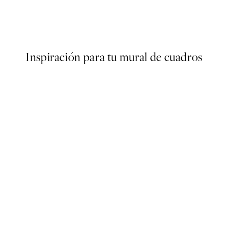
Photography in Aquarelle No
Desde 10,98 €
21,95 €
Inspiración para tu mural de cuadros