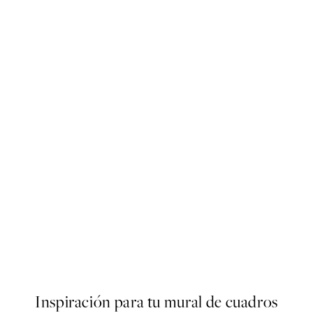
50%*
ter
Bella Amalfi Poster
Desde 9,98 €
19,95 €
Inspiración para tu mural de cuadros