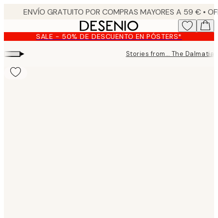
Skip
to
main
SALE - 50% DE DESCUENTO EN PÓSTERS*
content.
▸
Stories from… The Dalmatia
Product
images