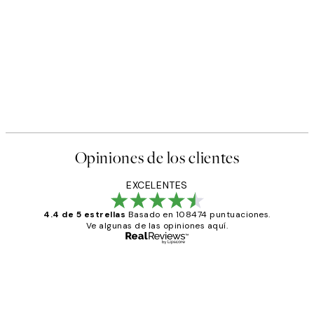
Opiniones de los clientes
EXCELENTES
4.4 de 5 estrellas
Basado en 108474 puntuaciones.
Ve algunas de las opiniones aquí.
Comprador verificado
Opiniones
de
He comprado más de una vez en
Desenio, ha ido siempre muy bien!