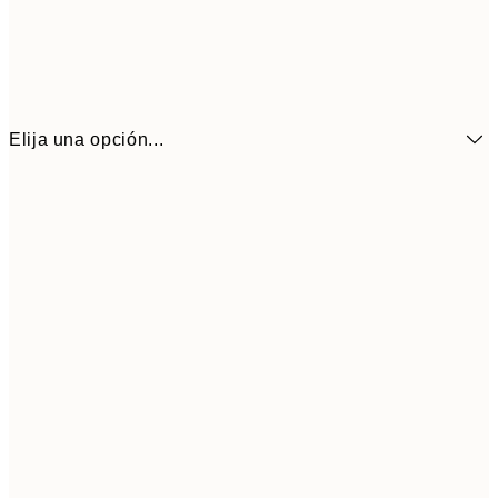
Elija una opción...
13x18 cm
7,