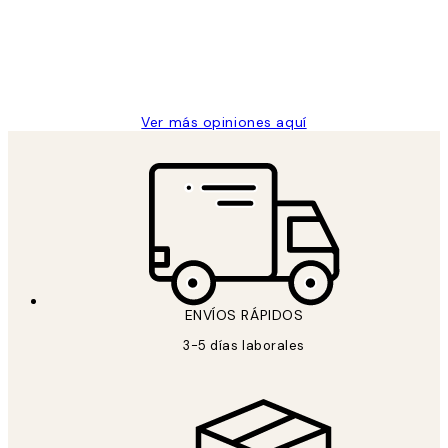
los
clientes
9 jun
Concepció C
Ver más opiniones aquí
ENVÍOS RÁPIDOS
3-5 días laborales