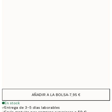
21x30 cm
1
30x40 cm
19,9
40x50 cm
27,4
50x70 cm
32,4
100x150 cm
11
Frame
options
AÑADIR A LA BOLSA
-
7,95 €
En stock
Entrega de 3-5 días laborables