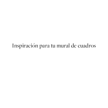
50%*
ond of Water Lilies Poster
Olive Branches in Vase Poster
Desde 6,50 €
13 €
Inspiración para tu mural de cuadros