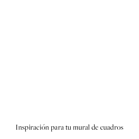
-40%
Photo
Trace of Light Paquetes de Pó
€
Desde 15,60 €
26 €
Inspiración para tu mural de cuadros