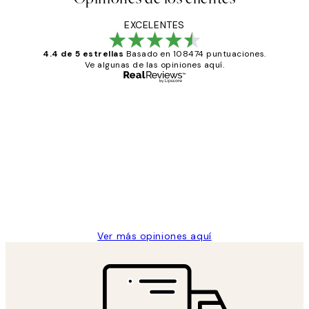
EXCELENTES
4.4 de 5 estrellas
Basado en 108474 puntuaciones.
Ve algunas de las opiniones aquí.
Comprador verificado
Opiniones
de
He comprado más de una vez en
los
Desenio, ha ido siempre muy bien!
clientes
9 jun
Concepció C
Ver más opiniones aquí