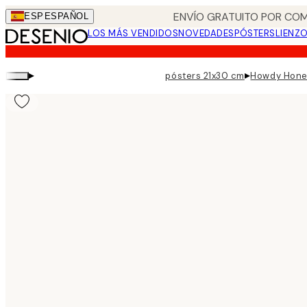
Skip
ENVÍO GRATUITO POR COM
ESP
ESPAÑOL
to
LOS MÁS VENDIDOS
NOVEDADES
PÓSTERS
LIENZ
main
content.
▸
▸
pósters 21x30 cm
Howdy Hone