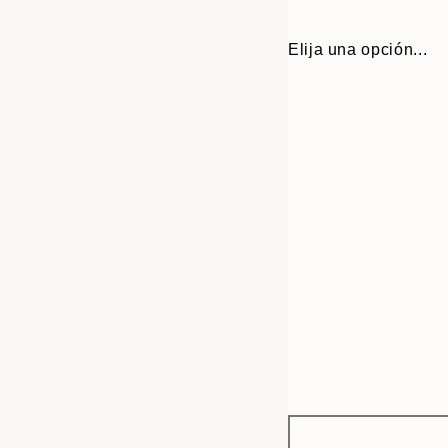
Elija una opción...
Frame
21x30 cm
options
30x40 cm