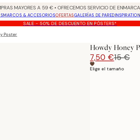
PRAS MAYORES A 59 € • OFRECEMOS SERVICIO DE ENMARCA
OS
MARCOS & ACCESORIOS
OFERTAS
GALERÍAS DE PARED
INSPIRATIO
SALE - 50% DE DESCUENTO EN PÓSTERS*
y Poster
Howdy Honey P
7,50 €
15 €
Elige el tamaño