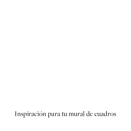
50%*
ster
Howdy Honey Poster
Desde 7,50 €
15 €
Inspiración para tu mural de cuadros