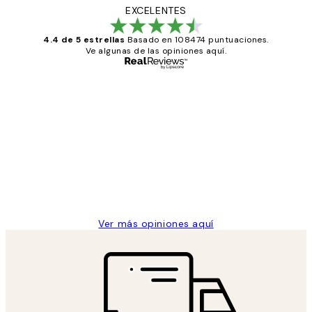
EXCELENTES
4.4 de 5 estrellas
Basado en 108474 puntuaciones.
Ve algunas de las opiniones aquí.
Comprador verificado
Opiniones
de
He comprado más de una vez en
los
Desenio, ha ido siempre muy bien!
clientes
9 jun
Concepció C
Ver más opiniones aquí