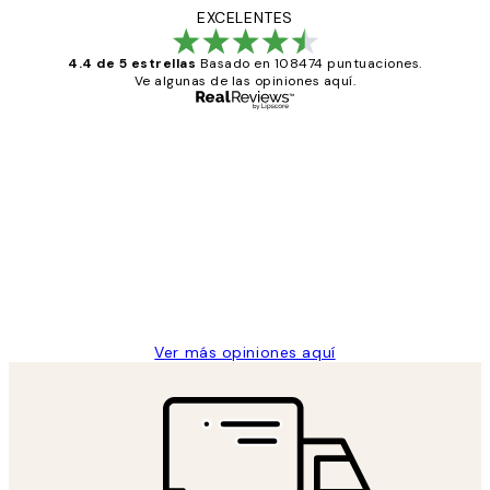
EXCELENTES
4.4 de 5 estrellas
Basado en 108474 puntuaciones.
Ve algunas de las opiniones aquí.
Comprador verificado
Opiniones
de
He comprado más de una vez en
los
Desenio, ha ido siempre muy bien!
clientes
9 jun
Concepció C
Ver más opiniones aquí