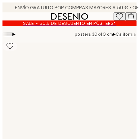
Skip
to
main
SALE - 50% DE DESCUENTO EN PÓSTERS*
content.
▸
▸
pósters 30x40 cm
California 
Product
images