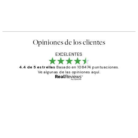
Opiniones de los clientes
EXCELENTES
4.4 de 5 estrellas
Basado en 108474 puntuaciones.
Ve algunas de las opiniones aquí.
Comprador verificado
Opiniones
de
He comprado más de una vez en
los
Desenio, ha ido siempre muy bien!
clientes
9 jun
Concepció C