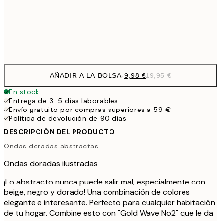
32,
Frame
options
AÑADIR A LA BOLSA
-
9,98 €
19,95 €
En stock
Entrega de 3-5 días laborables
Envío gratuito por compras superiores a 59 €
Política de devolución de 90 días
DESCRIPCIÓN DEL PRODUCTO
Ondas doradas abstractas
Ondas doradas ilustradas
¡Lo abstracto nunca puede salir mal, especialmente con
beige, negro y dorado! Una combinación de colores
elegante e interesante. Perfecto para cualquier habitación
de tu hogar. Combine esto con "Gold Wave No2" que le da