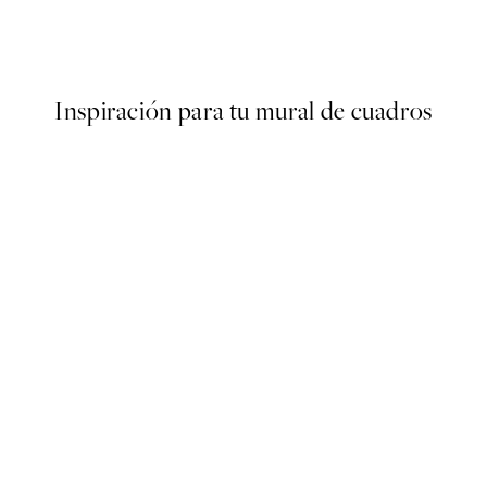
er
Abstract Balance Poster
Desde 9,98 €
19,95 €
Inspiración para tu mural de cuadros