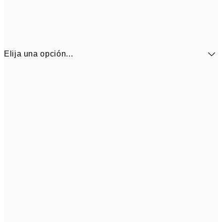
Elija una opción...
5,
30x40 cm
19,