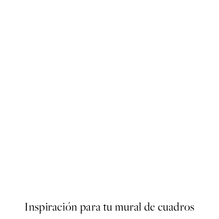
-70%
Outlet
Graphical Coffee Poster
Desde 3,90 €
13 €
Inspiración para tu mural de cuadros