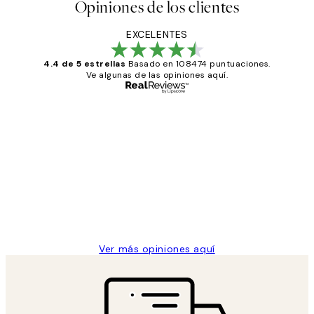
Opiniones de los clientes
EXCELENTES
4.4 de 5 estrellas
Basado en 108474 puntuaciones.
Ve algunas de las opiniones aquí.
Comprador verificado
Opiniones
de
He comprado más de una vez en
los
Desenio, ha ido siempre muy bien!
clientes
9 jun
Concepció C
Ver más opiniones aquí