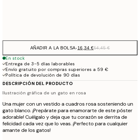
54,
Frame
options
AÑADIR A LA BOLSA
-
16,34 €
54,45 €
En stock
Entrega de 3-5 días laborables
Envío gratuito por compras superiores a 59 €
Política de devolución de 90 días
DESCRIPCIÓN DEL PRODUCTO
Ilustración gráfica de un gato en rosa
Una mujer con un vestido a cuadros rosa sosteniendo un
gato blanco. ¡Prepárate para enamorarte de este póster
adorable! Cuélgalo y deja que tu corazón se derrita de
felicidad cada vez que lo veas. ¡Perfecto para cualquier
amante de los gatos!