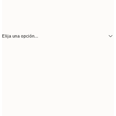
Elija una opción...
16,3
70x100 cm