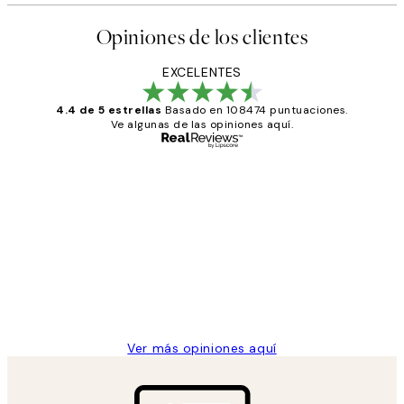
Opiniones de los clientes
EXCELENTES
4.4 de 5 estrellas
Basado en 108474 puntuaciones.
Ve algunas de las opiniones aquí.
Comprador verificado
Opiniones
de
He comprado más de una vez en
los
Desenio, ha ido siempre muy bien!
clientes
9 jun
Concepció C
Ver más opiniones aquí