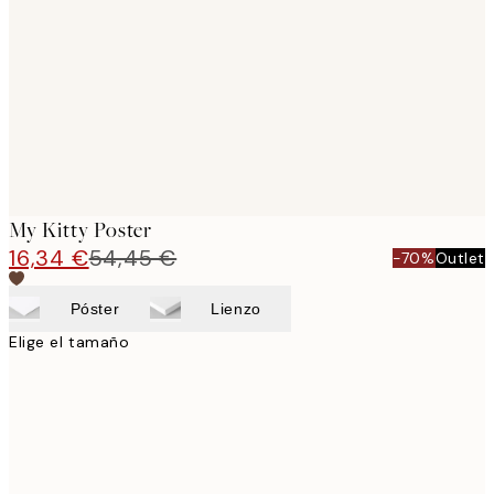
images
My Kitty Poster
16,34 €
54,45 €
-70%
Outlet
Póster
Lienzo
Elige el tamaño