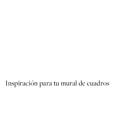
50%*
Monet - The Seine at Giver
Desde 9,98 €
19,95 €
Inspiración para tu mural de cuadros