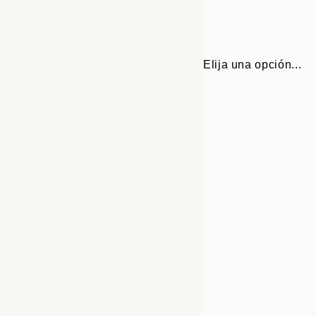
Elija una opción...
Frame
30x40 cm
options