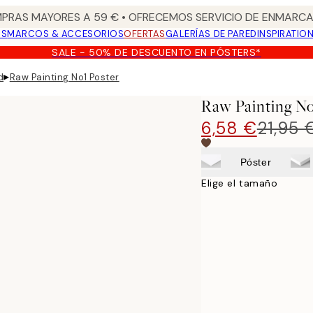
PRAS MAYORES A 59 € • OFRECEMOS SERVICIO DE ENMARCA
OS
MARCOS & ACCESORIOS
OFERTAS
GALERÍAS DE PARED
INSPIRATIO
SALE - 50% DE DESCUENTO EN PÓSTERS*
▸
d
Raw Painting No1 Poster
Raw Painting No
6,58 €
21,95 
Póster
Elige el tamaño