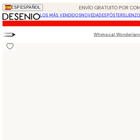
Skip
ENVÍO GRATUITO POR COM
ESP
ESPAÑOL
to
LOS MÁS VENDIDOS
NOVEDADES
PÓSTERS
LIENZ
main
content.
▸
Whimsical Wonderlan