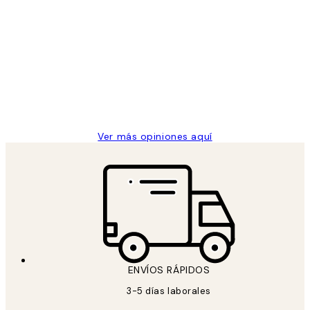
Comprador verificado
Opiniones
de
He comprado más de una vez en
los
Desenio, ha ido siempre muy bien!
clientes
9 jun
Concepció C
Ver más opiniones aquí
ENVÍOS RÁPIDOS
3-5 días laborales