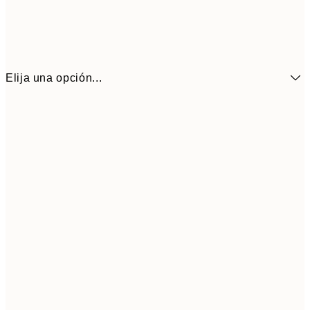
Elija una opción...
16,2
50x70 cm
32,