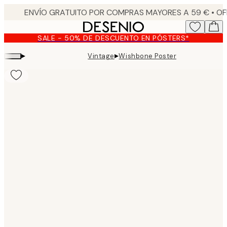
Skip
to
main
SALE - 50% DE DESCUENTO EN PÓSTERS*
content.
▸
▸
Vintage
Wishbone Poster
Product
images