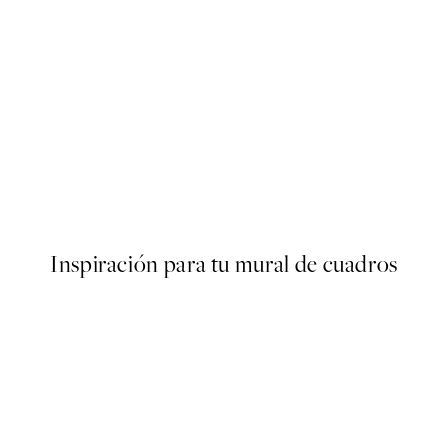
50%*
Zebra Striped Dream Poster
Desde 9,98 €
19,95 €
Inspiración para tu mural de cuadros